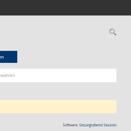
Rec
en
swählen
(Wird in
Software:
Sitzungsdienst
Session