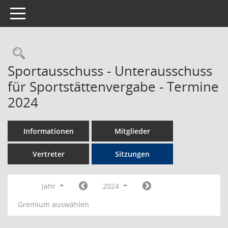
Toggle navigation
Rechercheauswahl
Sportausschuss - Unterausschuss
für Sportstättenvergabe - Termine
2024
Informationen
Mitglieder
Vertreter
Sitzungen
Jahr
2024
Gremium auswählen