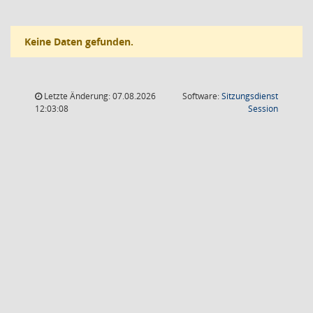
Keine Daten gefunden.
Letzte Änderung: 07.08.2026
Software:
Sitzungsdienst
(Wird in
12:03:08
Session