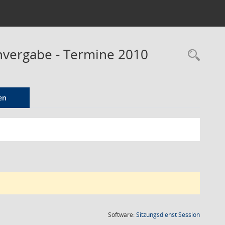
envergabe - Termine 2010
Rec
en
(Wird in
Software:
Sitzungsdienst
Session