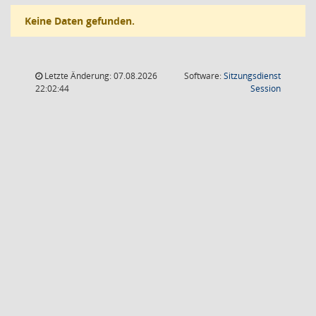
Keine Daten gefunden.
Letzte Änderung: 07.08.2026
Software:
Sitzungsdienst
(Wird in
22:02:44
Session