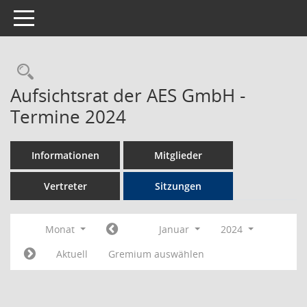
Toggle navigation
Rechercheauswahl
Aufsichtsrat der AES GmbH -
Termine 2024
Informationen
Mitglieder
Vertreter
Sitzungen
Monat
Januar
2024
Aktuell
Gremium auswählen