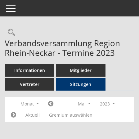
Toggle navigation
Rechercheauswahl
Verbandsversammlung Region
Rhein-Neckar - Termine 2023
Informationen
Mitglieder
Vertreter
Sitzungen
Monat
Mai
2023
Aktuell
Gremium auswählen