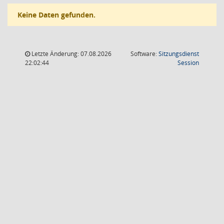
Keine Daten gefunden.
Letzte Änderung: 07.08.2026
Software:
Sitzungsdienst
(Wird in
22:02:44
Session