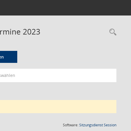
ermine 2023
Rec
en
swählen
(Wird in
Software:
Sitzungsdienst
Session