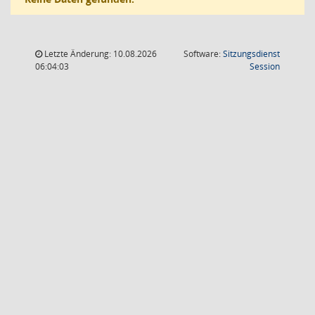
Letzte Änderung: 10.08.2026
Software:
Sitzungsdienst
(Wird in
06:04:03
Session