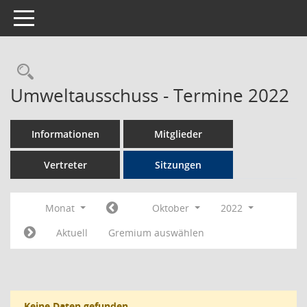
Toggle navigation
Rechercheauswahl
Umweltausschuss - Termine 2022
Informationen
Mitglieder
Vertreter
Sitzungen
Monat
Oktober
2022
Aktuell
Gremium auswählen
Keine Daten gefunden.