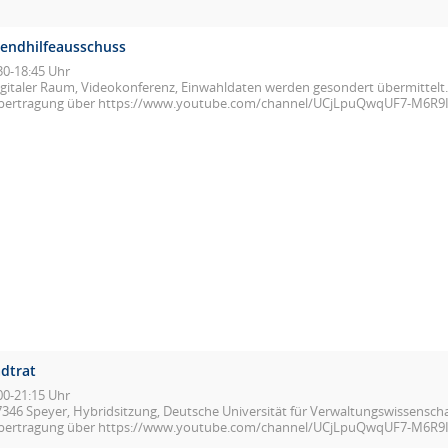
gendhilfeausschuss
30-18:45 Uhr
igitaler Raum, Videokonferenz, Einwahldaten werden gesondert übermittelt.
bertragung über https://www.youtube.com/channel/UCjLpuQwqUF7-M6R9
adtrat
00-21:15 Uhr
7346 Speyer, Hybridsitzung, Deutsche Universität für Verwaltungswissenscha
bertragung über https://www.youtube.com/channel/UCjLpuQwqUF7-M6R9