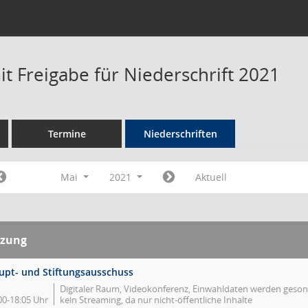
t Freigabe für Niederschrift 2021
Termine
Niederschriften
Mai
2021
Aktuell
tzung
upt- und Stiftungsausschuss
Digitaler Raum, Videokonferenz, Einwahldaten werden gesond
00-18:05 Uhr
kein Streaming, da nur nicht-öffentliche Inhalte