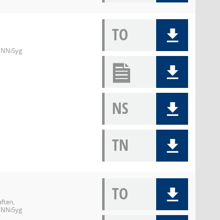
TO
INNi5yg
NS
TN
TO
ften,
INNi5yg