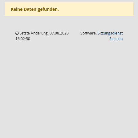
Keine Daten gefunden.
Letzte Änderung: 07.08.2026
Software:
Sitzungsdienst
(Wird in
16:02:50
Session