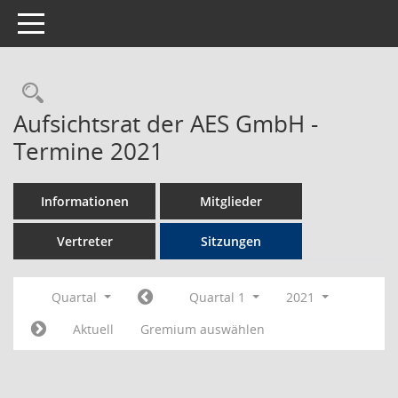
Toggle navigation
Rechercheauswahl
Aufsichtsrat der AES GmbH -
Termine 2021
Informationen
Mitglieder
Vertreter
Sitzungen
Quartal
Quartal 1
2021
Aktuell
Gremium auswählen