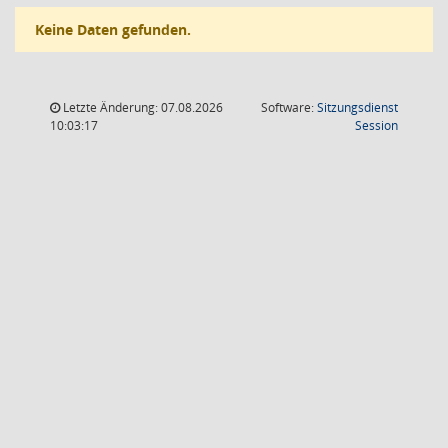
Keine Daten gefunden.
Letzte Änderung: 07.08.2026
Software:
Sitzungsdienst
(Wird in
10:03:17
Session