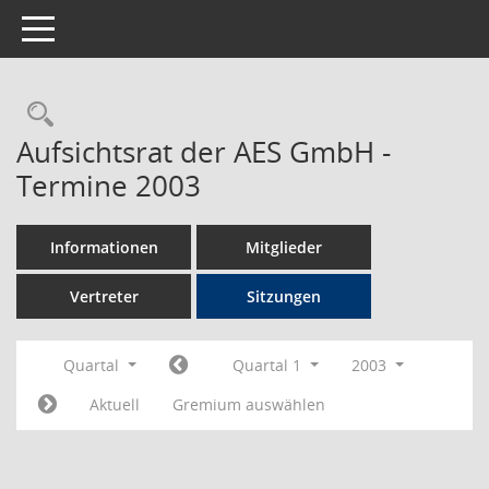
Toggle navigation
Rechercheauswahl
Aufsichtsrat der AES GmbH -
Termine 2003
Informationen
Mitglieder
Vertreter
Sitzungen
Quartal
Quartal 1
2003
Aktuell
Gremium auswählen