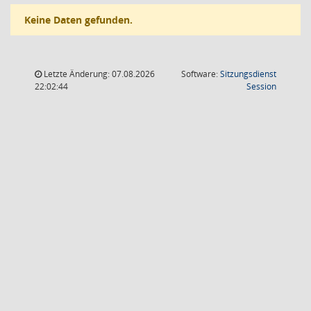
Keine Daten gefunden.
Letzte Änderung: 07.08.2026
Software:
Sitzungsdienst
(Wird in
22:02:44
Session