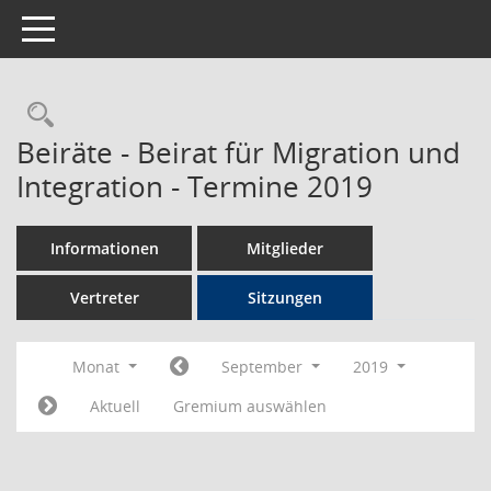
Toggle navigation
Rechercheauswahl
Beiräte - Beirat für Migration und
Integration - Termine 2019
Informationen
Mitglieder
Vertreter
Sitzungen
Monat
September
2019
Aktuell
Gremium auswählen