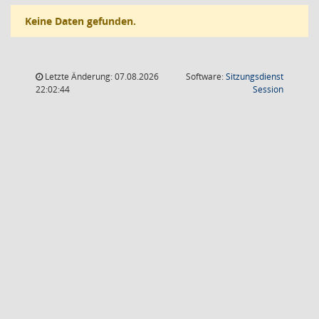
Keine Daten gefunden.
Letzte Änderung: 07.08.2026
Software:
Sitzungsdienst
(Wird in
22:02:44
Session