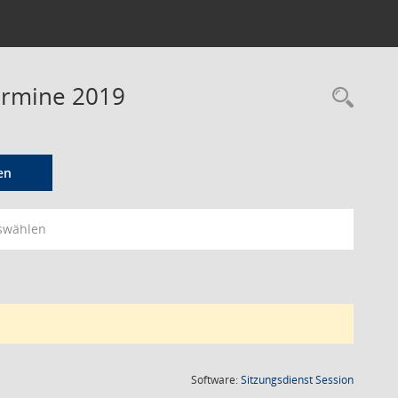
Termine 2019
Rec
en
swählen
(Wird in
Software:
Sitzungsdienst
Session