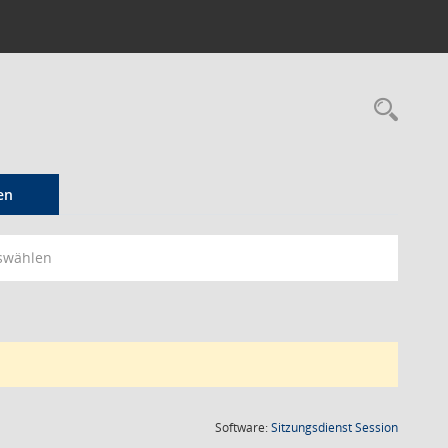
Rec
en
swählen
(Wird in
Software:
Sitzungsdienst
Session