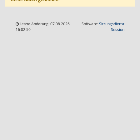
Letzte Änderung: 07.08.2026
Software:
Sitzungsdienst
(Wird in
16:02:50
Session