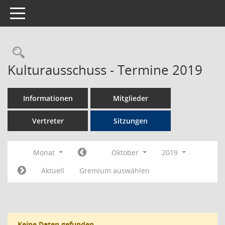
Toggle navigation
Rechercheauswahl
Kulturausschuss - Termine 2019
Informationen
Mitglieder
Vertreter
Sitzungen
Monat
Oktober
2019
Aktuell
Gremium auswählen
Keine Daten gefunden.