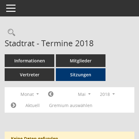
Toggle navigation
Rechercheauswahl
Stadtrat - Termine 2018
Informationen
Mitglieder
Vertreter
Sitzungen
Monat
Mai
2018
Aktuell
Gremium auswählen
Keine Daten gefunden.