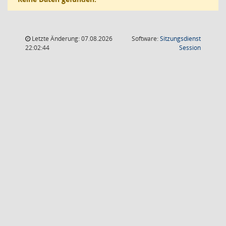
Letzte Änderung: 07.08.2026
Software:
Sitzungsdienst
(Wird in
22:02:44
Session