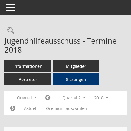
Toggle navigation
Rechercheauswahl
Jugendhilfeausschuss - Termine
2018
Informationen
Mitglieder
Vertreter
Sitzungen
Quartal
Quartal 2
2018
Aktuell
Gremium auswählen