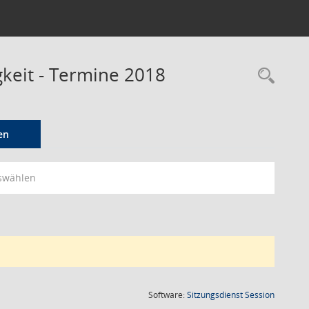
keit - Termine 2018
Rec
en
swählen
(Wird in
Software:
Sitzungsdienst
Session