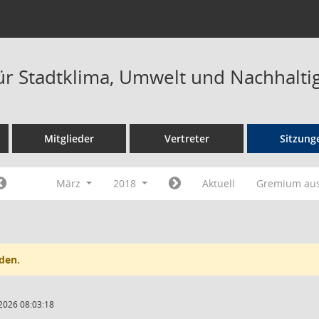
ür Stadtklima, Umwelt und Nachhaltig
Mitglieder
Vertreter
Sitzung
März
2018
Aktuell
Gremium au
den.
2026 08:03:18