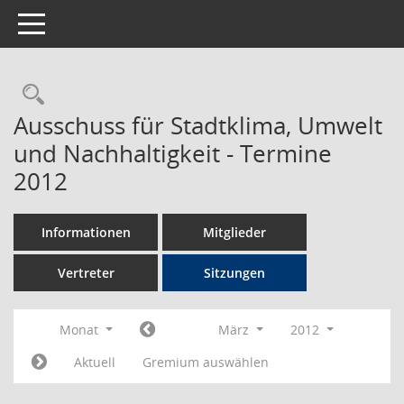
Toggle navigation
Rechercheauswahl
Ausschuss für Stadtklima, Umwelt
und Nachhaltigkeit - Termine
2012
Informationen
Mitglieder
Vertreter
Sitzungen
Monat
März
2012
Aktuell
Gremium auswählen