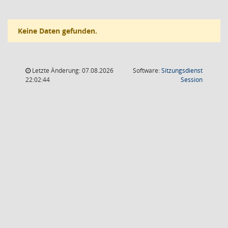
Keine Daten gefunden.
Letzte Änderung: 07.08.2026
Software:
Sitzungsdienst
(Wird in
22:02:44
Session