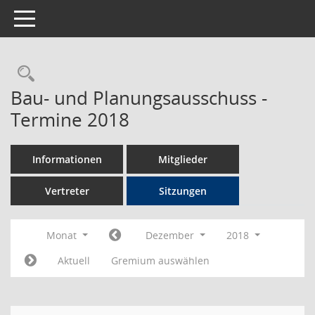
Toggle navigation
Rechercheauswahl
Bau- und Planungsausschuss -
Termine 2018
Informationen
Mitglieder
Vertreter
Sitzungen
Monat
Dezember
2018
Aktuell
Gremium auswählen