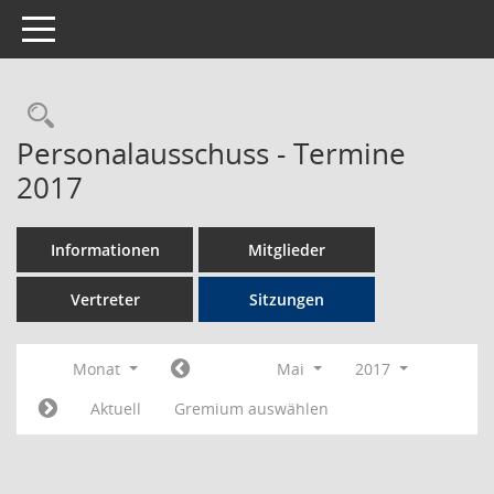
Toggle navigation
Rechercheauswahl
Personalausschuss - Termine
2017
Informationen
Mitglieder
Vertreter
Sitzungen
Monat
Mai
2017
Aktuell
Gremium auswählen