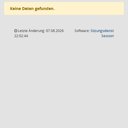
Keine Daten gefunden.
Letzte Änderung: 07.08.2026
Software:
Sitzungsdienst
(Wird in
22:02:44
Session