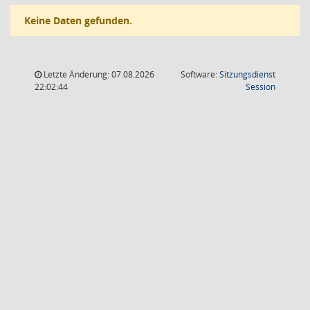
Keine Daten gefunden.
Letzte Änderung: 07.08.2026
Software:
Sitzungsdienst
(Wird in
22:02:44
Session