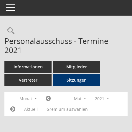
Toggle navigation
Rechercheauswahl
Personalausschuss - Termine
2021
Informationen
Mitglieder
Vertreter
Sitzungen
Monat
Mai
2021
Aktuell
Gremium auswählen