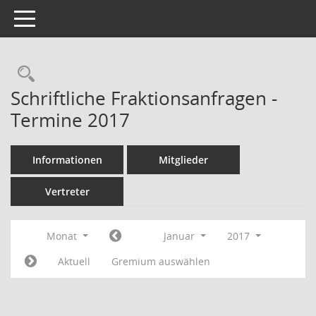
Toggle navigation
Rechercheauswahl
Schriftliche Fraktionsanfragen -
Termine 2017
Informationen
Mitglieder
Vertreter
Monat
Januar
2017
Aktuell
Gremium auswählen