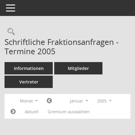
Toggle navigation
Rechercheauswahl
Schriftliche Fraktionsanfragen -
Termine 2005
Informationen
Mitglieder
Vertreter
Monat
Januar
2005
Aktuell
Gremium auswählen