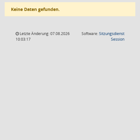
Keine Daten gefunden.
Letzte Änderung: 07.08.2026
Software:
Sitzungsdienst
(Wird in
10:03:17
Session