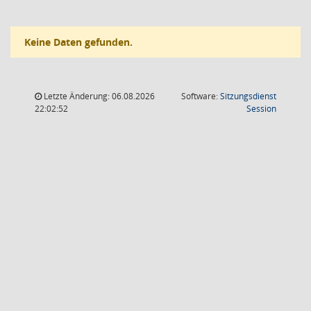
Keine Daten gefunden.
Letzte Änderung: 06.08.2026
Software:
Sitzungsdienst
(Wird in
22:02:52
Session