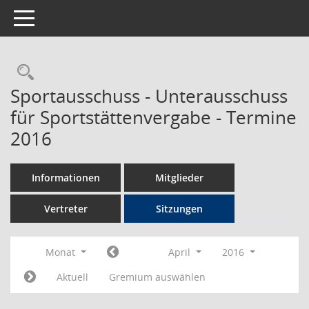
Toggle navigation
Rechercheauswahl
Sportausschuss - Unterausschuss
für Sportstättenvergabe - Termine
2016
Informationen
Mitglieder
Vertreter
Sitzungen
Monat
April
2016
Aktuell
Gremium auswählen