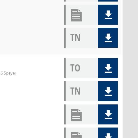
TN
TO
46 Speyer
TN