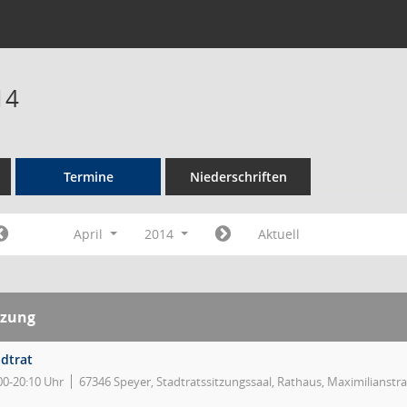
14
Termine
Niederschriften
April
2014
Aktuell
tzung
adtrat
00-20:10 Uhr
67346 Speyer, Stadtratssitzungssaal, Rathaus, Maximilianstr