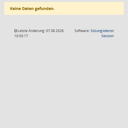
Keine Daten gefunden.
Letzte Änderung: 07.08.2026
Software:
Sitzungsdienst
(Wird in
10:03:17
Session