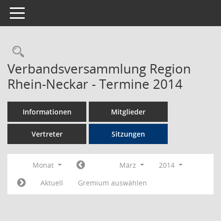
Toggle navigation
Rechercheauswahl
Verbandsversammlung Region
Rhein-Neckar - Termine 2014
Informationen
Mitglieder
Vertreter
Sitzungen
Monat
März
2014
Aktuell
Gremium auswählen