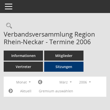
Toggle navigation
Rechercheauswahl
Verbandsversammlung Region
Rhein-Neckar - Termine 2006
Informationen
Mitglieder
Vertreter
Sitzungen
Monat
März
2006
Aktuell
Gremium auswählen