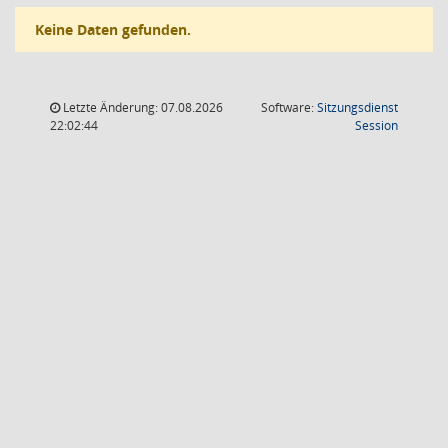
Keine Daten gefunden.
Letzte Änderung: 07.08.2026
Software:
Sitzungsdienst
(Wird in
22:02:44
Session