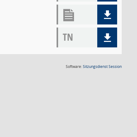
TN
(Wird in
Software:
Sitzungsdienst
Session