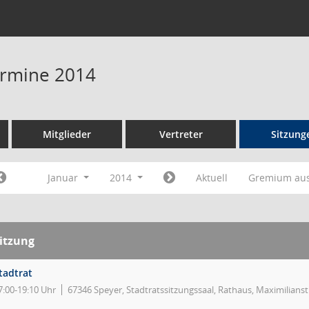
Termine 2014
Mitglieder
Vertreter
Sitzung
Januar
2014
Aktuell
Gremium au
itzung
tadtrat
7:00-19:10 Uhr
67346 Speyer, Stadtratssitzungssaal, Rathaus, Maximilians