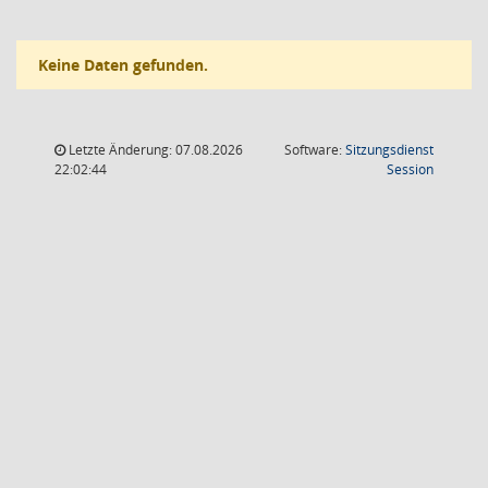
Keine Daten gefunden.
Letzte Änderung: 07.08.2026
Software:
Sitzungsdienst
(Wird in
22:02:44
Session