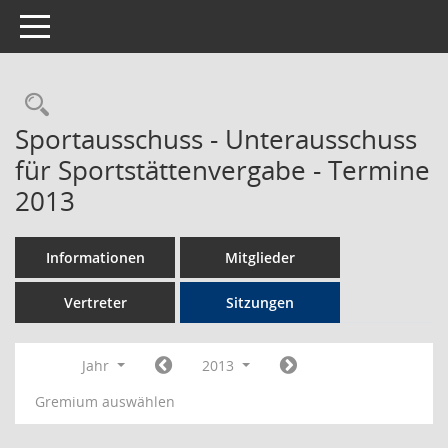
Toggle navigation
Rechercheauswahl
Sportausschuss - Unterausschuss
für Sportstättenvergabe - Termine
2013
Informationen
Mitglieder
Vertreter
Sitzungen
Jahr
2013
Gremium auswählen