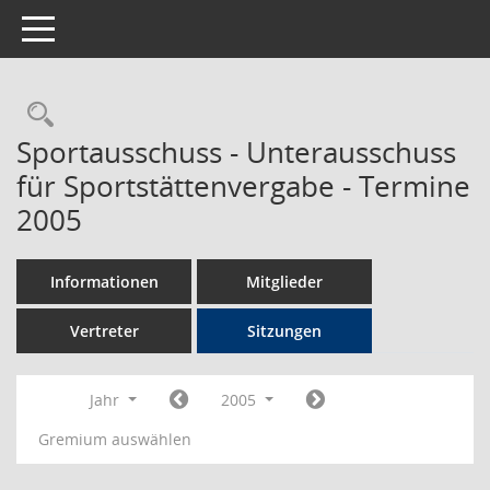
Toggle navigation
Rechercheauswahl
Sportausschuss - Unterausschuss
für Sportstättenvergabe - Termine
2005
Informationen
Mitglieder
Vertreter
Sitzungen
Jahr
2005
Gremium auswählen