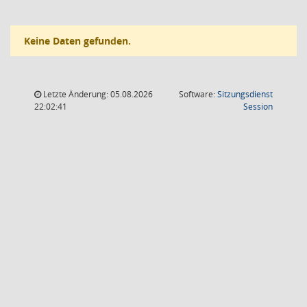
Keine Daten gefunden.
Letzte Änderung: 05.08.2026
Software:
Sitzungsdienst
(Wird in
22:02:41
Session