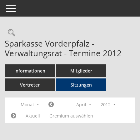
Toggle navigation
Rechercheauswahl
Sparkasse Vorderpfalz -
Verwaltungsrat - Termine 2012
Informationen
Mitglieder
Vertreter
Sitzungen
Monat
April
2012
Aktuell
Gremium auswählen