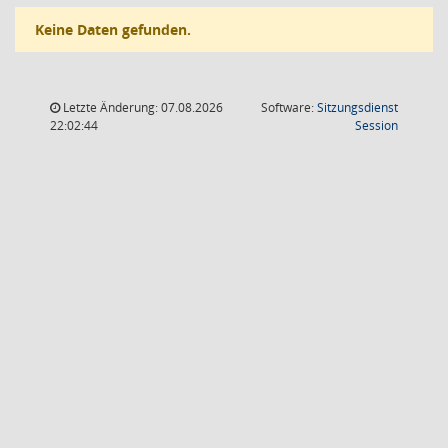
Keine Daten gefunden.
Letzte Änderung: 07.08.2026
Software:
Sitzungsdienst
(Wird in
22:02:44
Session