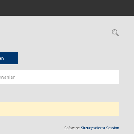
Rec
en
swählen
(Wird in
Software:
Sitzungsdienst
Session