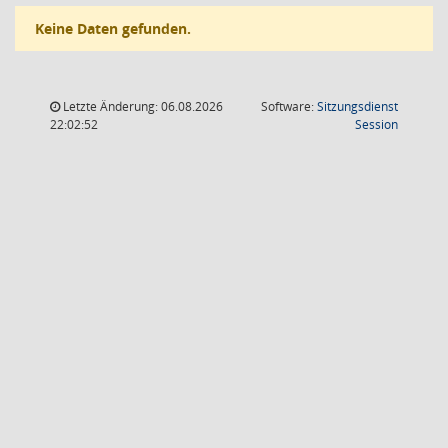
Keine Daten gefunden.
Letzte Änderung: 06.08.2026
Software:
Sitzungsdienst
(Wird in
22:02:52
Session