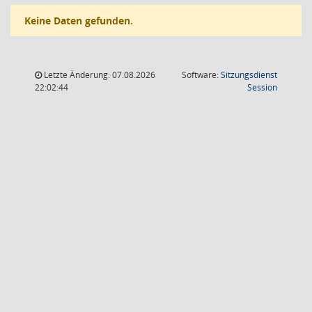
Keine Daten gefunden.
Letzte Änderung: 07.08.2026
Software:
Sitzungsdienst
(Wird in
22:02:44
Session