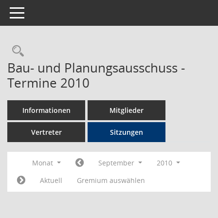
Toggle navigation
Rechercheauswahl
Bau- und Planungsausschuss -
Termine 2010
Informationen
Mitglieder
Vertreter
Sitzungen
Monat
September
2010
Aktuell
Gremium auswählen