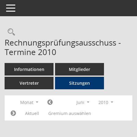
Toggle navigation
Rechercheauswahl
Rechnungsprüfungsausschuss -
Termine 2010
Informationen
Mitglieder
Vertreter
Sitzungen
Monat
Juni
2010
Aktuell
Gremium auswählen