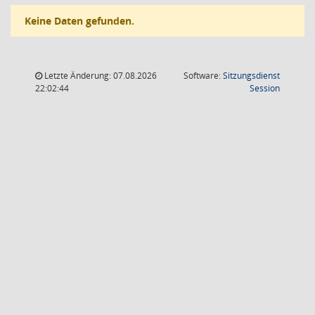
Keine Daten gefunden.
Letzte Änderung: 07.08.2026
Software:
Sitzungsdienst
(Wird in
22:02:44
Session