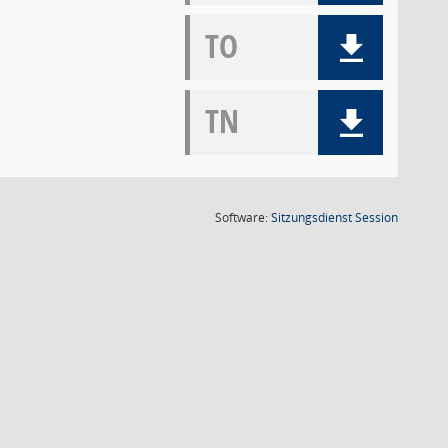
TO
TN
(Wird in
Software:
Sitzungsdienst
Session