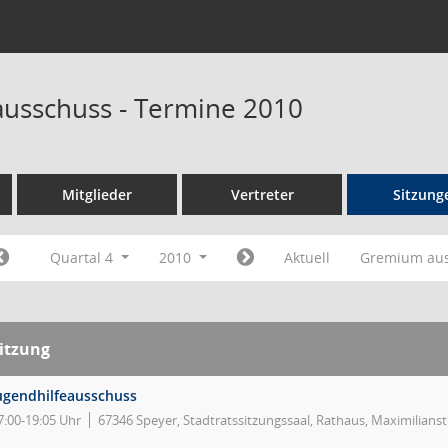
ausschuss - Termine 2010
Mitglieder
Vertreter
Sitzung
Quartal 4
2010
Aktuell
Gremium au
itzung
ugendhilfeausschuss
7:00-19:05 Uhr
67346 Speyer, Stadtratssitzungssaal, Rathaus, Maximilians