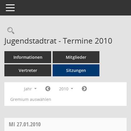
Toggle navigation
Rechercheauswahl
Jugendstadtrat - Termine 2010
Informationen
Mitglieder
Vertreter
Sitzungen
Jahr
2010
Gremium auswählen
MI
27.01.2010