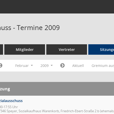
huss - Termine 2009
Mitglieder
Vertreter
Sitzung
Februar
2009
Aktuell
Gremium au
tzung
zialausschuss
00-17:55 Uhr
7346 Speyer, Sozialkaufhaus Warenkorb, Friedrich-Ebert-Straße 2 b (ehemal