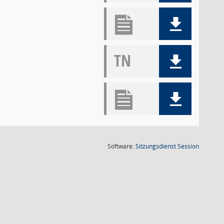
TN
(Wird in
Software:
Sitzungsdienst
Session