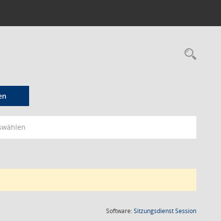
Rec
en
swählen
(Wird in
Software:
Sitzungsdienst
Session