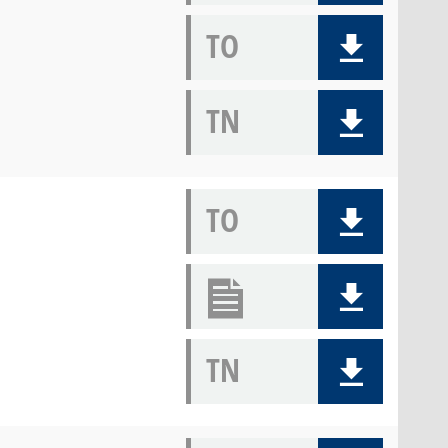
TO
TN
TO
TN