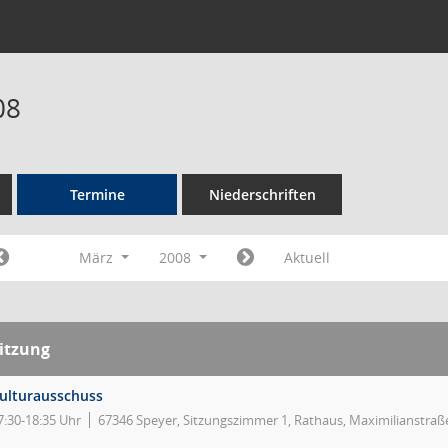
08
Termine
Niederschriften
März
2008
Aktuell
itzung
ulturausschuss
7:30-18:35 Uhr
67346 Speyer, Sitzungszimmer 1, Rathaus, Maximilianstraße