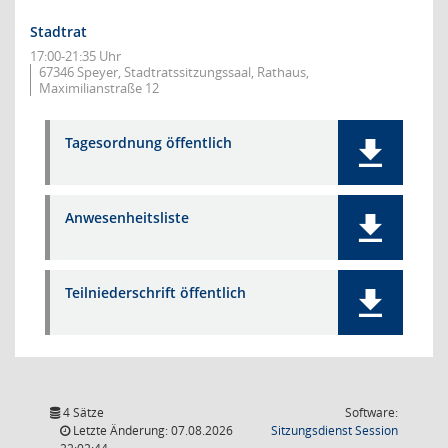
Stadtrat
17:00-21:35 Uhr
67346 Speyer, Stadtratssitzungssaal, Rathaus,
Maximilianstraße 12
Tagesordnung öffentlich
Anwesenheitsliste
Teilniederschrift öffentlich
4 Sätze
Software:
(Wird in
Letzte Änderung: 07.08.2026
Sitzungsdienst
Session