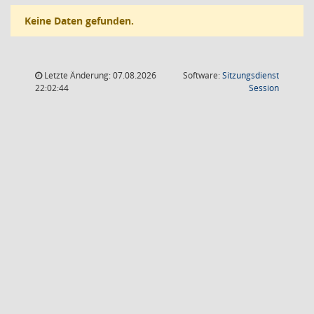
Keine Daten gefunden.
Letzte Änderung: 07.08.2026
Software:
Sitzungsdienst
(Wird in
22:02:44
Session