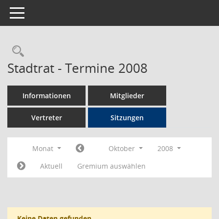
Toggle navigation
Rechercheauswahl
Stadtrat - Termine 2008
Informationen
Mitglieder
Vertreter
Sitzungen
Monat
Oktober
2008
Aktuell
Gremium auswählen
Keine Daten gefunden.