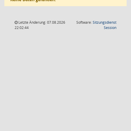
Letzte Änderung: 07.08.2026
Software:
Sitzungsdienst
(Wird in
22:02:44
Session