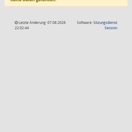
Letzte Änderung: 07.08.2026
Software:
Sitzungsdienst
(Wird in
22:02:44
Session