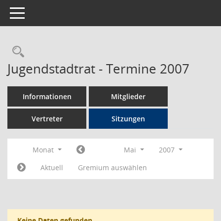
Toggle navigation
Rechercheauswahl
Jugendstadtrat - Termine 2007
Informationen
Mitglieder
Vertreter
Sitzungen
Monat
Mai
2007
Aktuell
Gremium auswählen
Keine Daten gefunden.