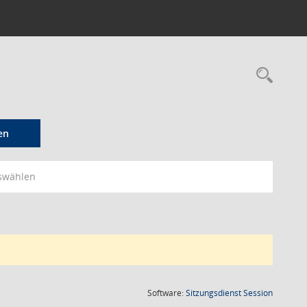
Rec
en
swählen
(Wird in
Software:
Sitzungsdienst
Session