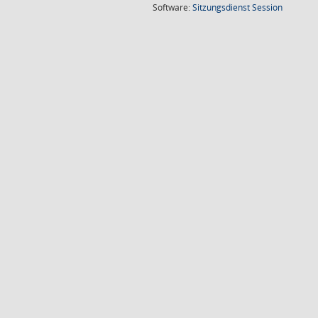
(Wird in
Software:
Sitzungsdienst
Session