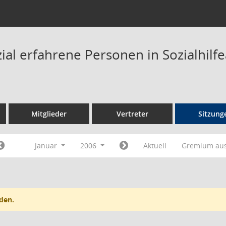
zial erfahrene Personen in Sozialhil
Mitglieder
Vertreter
Sitzung
Januar
2006
Aktuell
Gremium au
den.