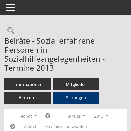
Toggle navigation
Rechercheauswahl
Beiräte - Sozial erfahrene
Personen in
Sozialhilfeangelegenheiten -
Termine 2013
Informationen
Mitglieder
Vertreter
Sitzungen
Monat
Januar
2013
Aktuell
Gremium auswählen