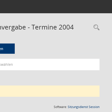
envergabe - Termine 2004
Rec
en
swählen
(Wird in
Software:
Sitzungsdienst
Session