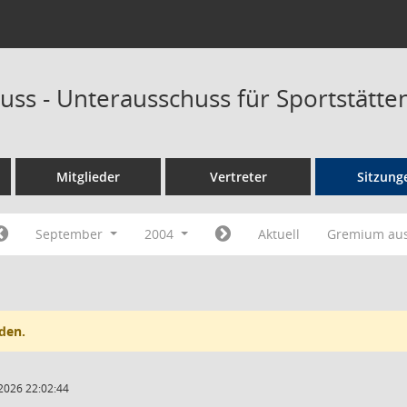
uss - Unterausschuss für Sportstätt
Mitglieder
Vertreter
Sitzung
September
2004
Aktuell
Gremium au
den.
2026 22:02:44