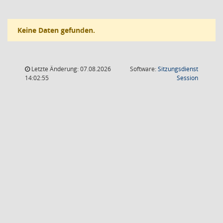
Keine Daten gefunden.
Letzte Änderung: 07.08.2026
Software:
Sitzungsdienst
(Wird in
14:02:55
Session