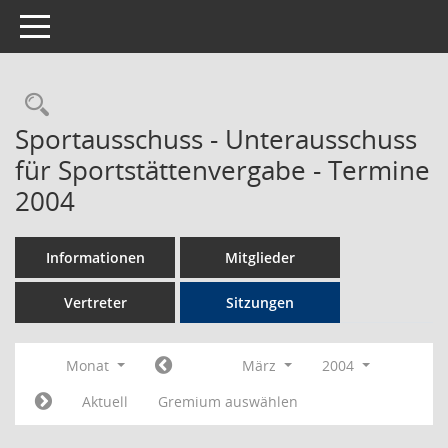
Toggle navigation
Rechercheauswahl
Sportausschuss - Unterausschuss
für Sportstättenvergabe - Termine
2004
Informationen
Mitglieder
Vertreter
Sitzungen
Monat
März
2004
Aktuell
Gremium auswählen